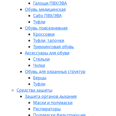
Галоши ПВХ/ЭВА
Обувь медицинская
Сабо ПВХ/ЭВА
Туфли
Обувь повседневная
Кроссовки
Туфли, тапочки
Треккинговая обувь
Аксессуары для обуви
Стельки
Чулки
Обувь для охранных структур
Берцы
Туфли
Средства защиты
Защита органов дыхания
Маски и полумаски
Респираторы
Полумаски фильтрующие